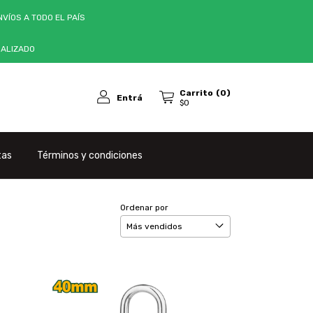
VÍOS A TODO EL PAÍS
NALIZADO
Carrito
(
0
)
Entrá
$0
tas
Términos y condiciones
Ordenar por