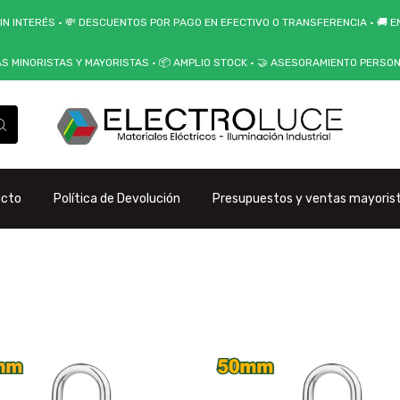
IN INTERÉS • 💸 DESCUENTOS POR PAGO EN EFECTIVO O TRANSFERENCIA • 🚚 EN
AS MINORISTAS Y MAYORISTAS • 📦 AMPLIO STOCK • 🤝 ASESORAMIENTO PERSO
acto
Política de Devolución
Presupuestos y ventas mayoris