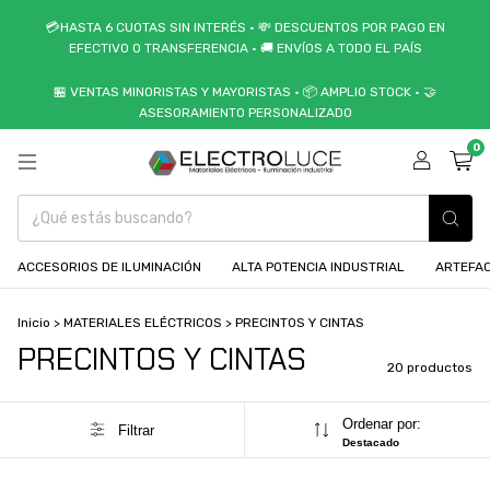
💳HASTA 6 CUOTAS SIN INTERÉS • 💸 DESCUENTOS POR PAGO EN
EFECTIVO O TRANSFERENCIA • 🚚 ENVÍOS A TODO EL PAÍS
🏪 VENTAS MINORISTAS Y MAYORISTAS • 📦 AMPLIO STOCK • 🤝
ASESORAMIENTO PERSONALIZADO
0
ACCESORIOS DE ILUMINACIÓN
ALTA POTENCIA INDUSTRIAL
ARTEFAC
Inicio
>
MATERIALES ELÉCTRICOS
>
PRECINTOS Y CINTAS
PRECINTOS Y CINTAS
20 productos
Ordenar por:
Filtrar
Destacado