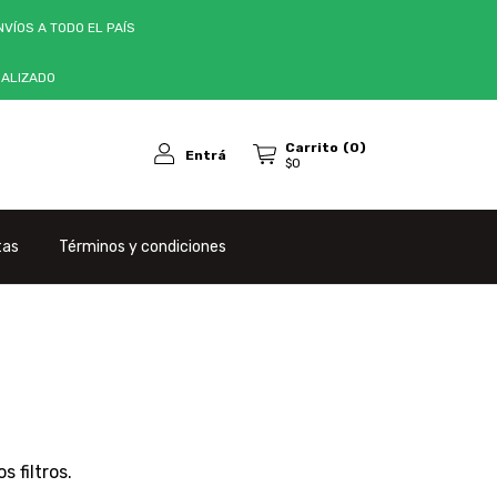
VÍOS A TODO EL PAÍS
NALIZADO
Carrito
(
0
)
Entrá
$0
tas
Términos y condiciones
 filtros.