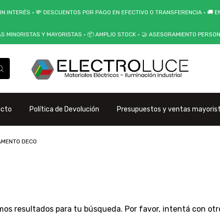
IN INTERÉS • 💸 DESCUENTOS POR PAGO EN EFECTIVO O TRANSFERENCIA • 🚚 EN
AS MINORISTAS Y MAYORISTAS • 📦 AMPLIO STOCK • 🤝 ASESORAMIENTO PERSO
acto
Política de Devolución
Presupuestos y ventas mayoris
AMENTO DECO
os resultados para tu búsqueda. Por favor, intentá con otros