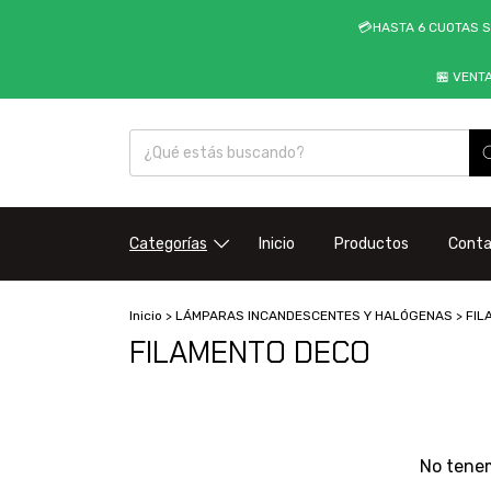
💳HASTA 6 CUOTAS S
🏪 VENT
Categorías
Inicio
Productos
Cont
Inicio
>
LÁMPARAS INCANDESCENTES Y HALÓGENAS
>
FIL
FILAMENTO DECO
No tenem